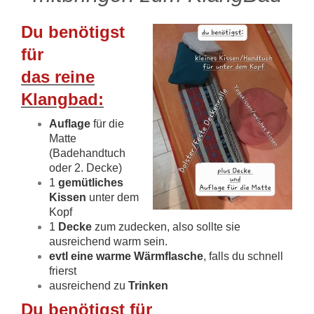
Du benötigst
für
das reine
Klangbad:
Auflage
für die
Matte
(Badehandtuch
oder 2. Decke)
1
gemütliches
Kissen
unter dem
Kopf
1
Decke
zum zudecken, also sollte sie
ausreichend warm sein.
evtl eine warme Wärmflasche
, falls du schnell
frierst
ausreichend zu
Trinken
Du benötigst für