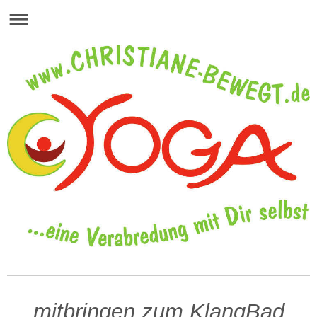
mitbringen zum KlangBad